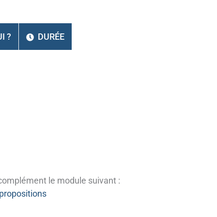
I ?
DURÉE
complément le module suivant :
propositions