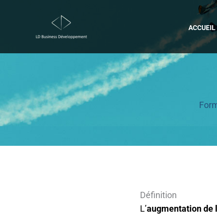
Aller
au
ACCUEIL
contenu
Form
Définition
L’
augmentation de 