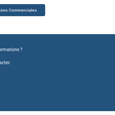
tions Commerciales
ormations ?
acter.