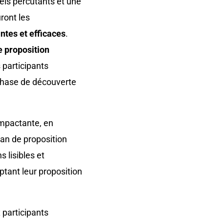
els percutants et une
ront les
tes et efficaces
.
e proposition
 participants
 phase de découverte
mpactante, en
lan de proposition
 lisibles et
ptant leur proposition
 participants