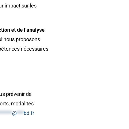
ur impact sur les
ction et de l’analyse
oi nous proposons
pétences nécessaires
ous prévenir de
orts, modalités
******
@
***
bd.fr