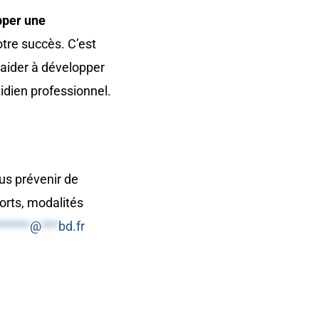
pper une
tre succès. C’est
aider à développer
dien professionnel.
ous prévenir de
orts, modalités
******
@
***
bd.fr