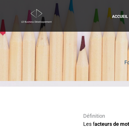
Aller
au
ACCUEIL
contenu
F
Définition
Les f
acteurs de mo