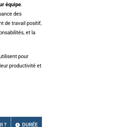
ur équipe
.
ssance des
de travail positif,
nsabilités, et la
tilisent pour
eur productivité et
I ?
DURÉE