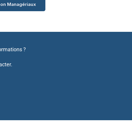
tion Managériaux
ormations ?
acter.